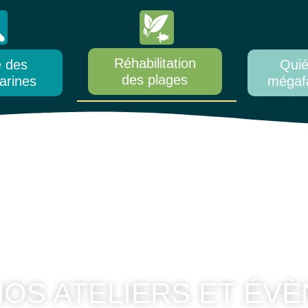
Réhabilitation
e des
Quié
des plages
arines
mégaf
OS ATELIERS ET ÉV