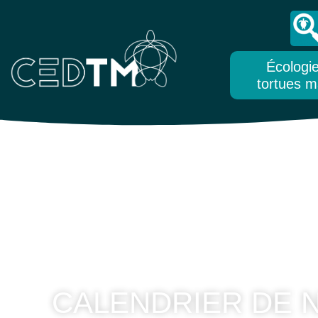
Écologi
tortues m
CALENDRIER DE N