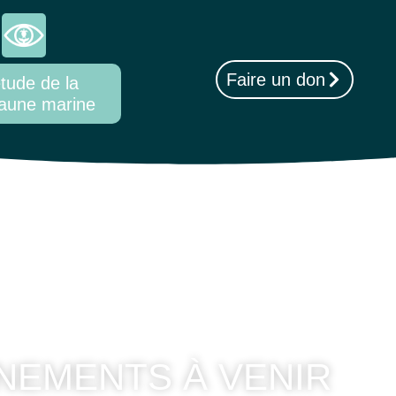
Faire un don
tude de la
aune marine
ÈNEMENTS À VENIR