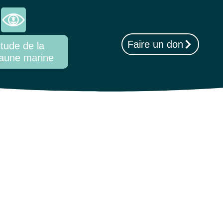
Faire un don
tude de la
aune marine