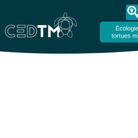
Écologi
tortues m