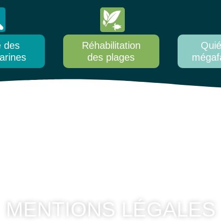
e des
Réhabilitation
Quié
arines
des plages
mégaf
MENTIONS LÉGALES